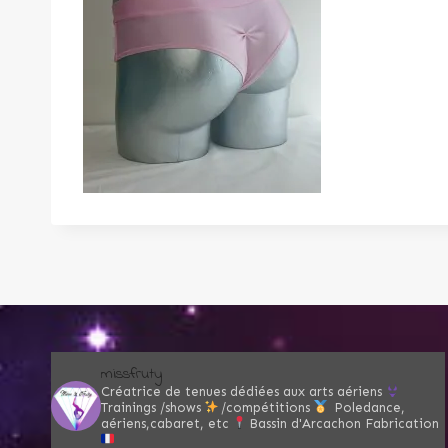
missfruty
Créatrice de tenues dédiées aux arts aériens
Trainings /shows
/compétitions
Poledance,
aériens,cabaret, etc
Bassin d'Arcachon
Fabrication