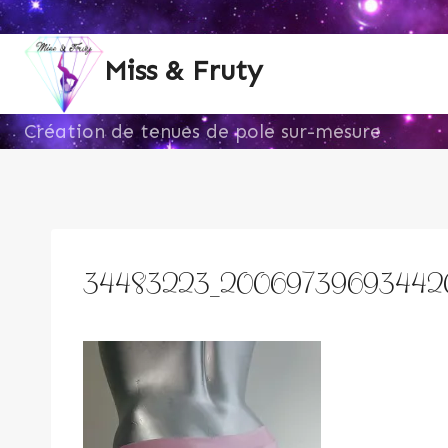
Aller
au
Miss & Fruty
contenu
Création de tenues de pole sur-mesure
34483223_2006973969344207