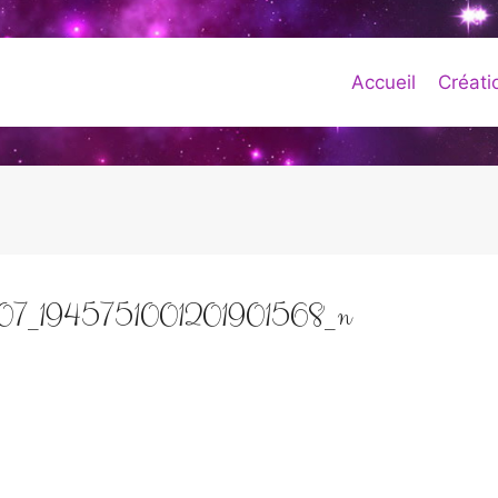
Accueil
Créati
_1945751001201901568_n