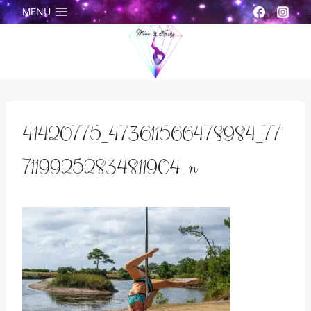
Aller
MENU
au
contenu
41420775_473611566478984_77
71199252834811904_n