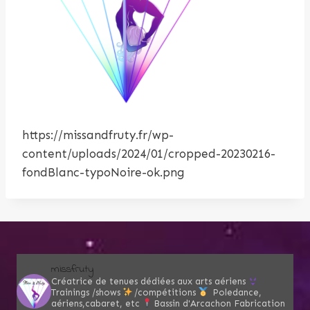
https://missandfruty.fr/wp-
content/uploads/2024/01/cropped-20230216-
fondBlanc-typoNoire-ok.png
missfruty
Créatrice de tenues dédiées aux arts aériens
Trainings /shows
/compétitions
Poledance,
aériens,cabaret, etc
Bassin d'Arcachon
Fabrication